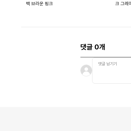
백 브라운 핑크
크 그레
댓글 0개