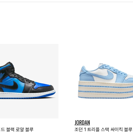
JORDAN
미드 블랙 로얄 블루
조던 1 트리플 스택 싸이킥 블