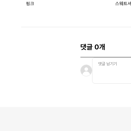
핑크
스웨트셔
댓글 0개