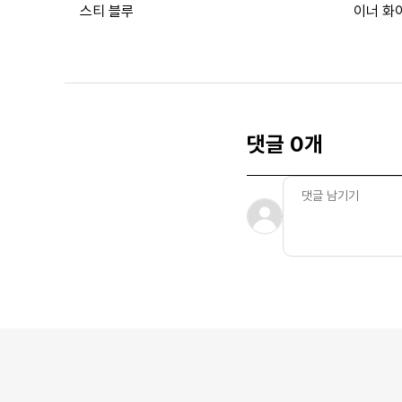
스티 블루
이너 화
댓글 0개