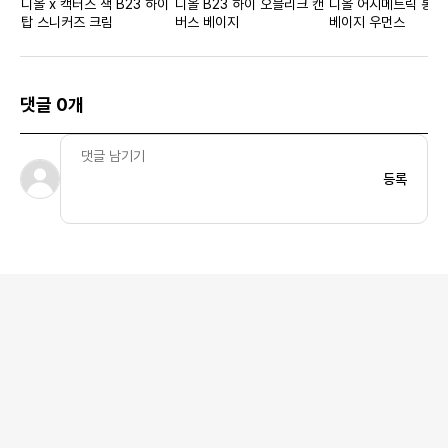
디올 x 캑터스 잭 B23 하이
디올 B23 하이 오블리크 캔
디올 어시메트릭 롱 
탑 스니커즈 크림
버스 베이지
베이지 우먼스
댓글 0개
등록