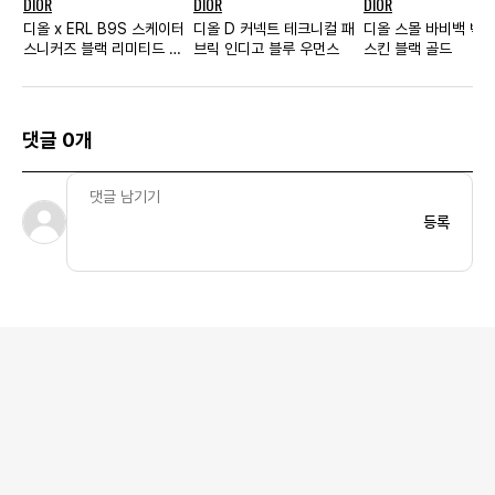
DIOR
DIOR
DIOR
디올 x ERL B9S 스케이터
디올 D 커넥트 테크니컬 패
디올 스몰 바비백 박스
스니커즈 블랙 리미티드 넘
브릭 인디고 블루 우먼스
스킨 블랙 골드
버 에디션
댓글 0개
등록