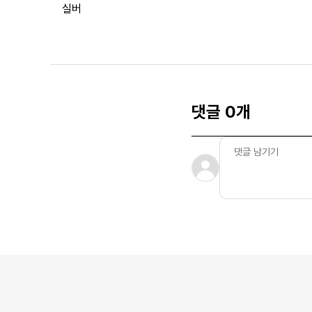
실버
댓글 0개