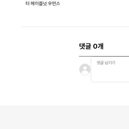
터 헤이즐넛 우먼스
댓글 0개