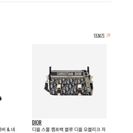
더보기
DIOR
버 & 네
디올 스몰 캠프백 블루 디올 오블리크 자