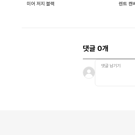
미어 저지 블랙
렌트 캔
댓글 0개