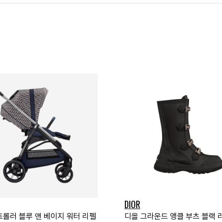
DIOR
트롤러 블루 앤 베이지 워터 리펠
디올 그라운드 앵클 부츠 블랙 러