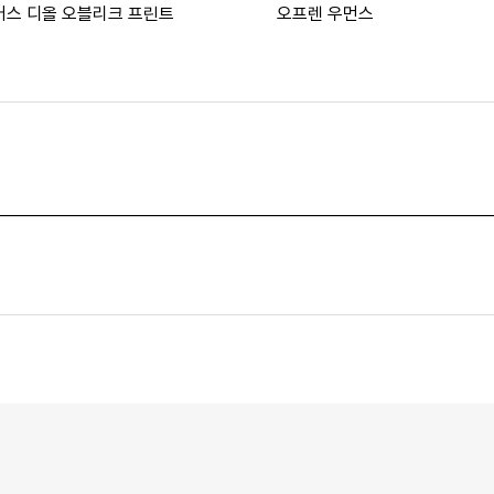
버스 디올 오블리크 프린트
오프렌 우먼스