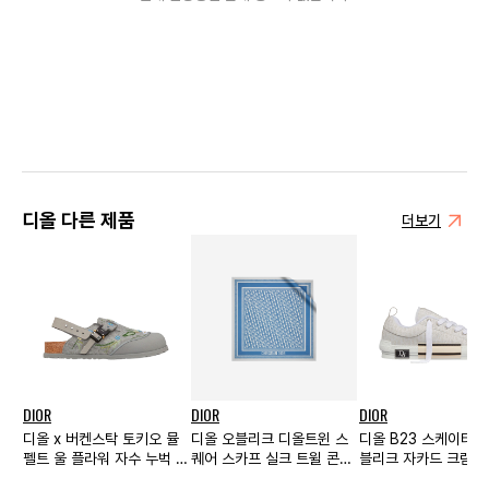
디올 다른 제품
더보기
DIOR
DIOR
DIOR
디올 x 버켄스탁 토키오 뮬
디올 오블리크 디올트윈 스
디올 B23 스케이터 
펠트 울 플라워 자수 누벅 카
퀘어 스카프 실크 트윌 콘플
블리크 자카드 크림
프스킨 그레이
라워 블루