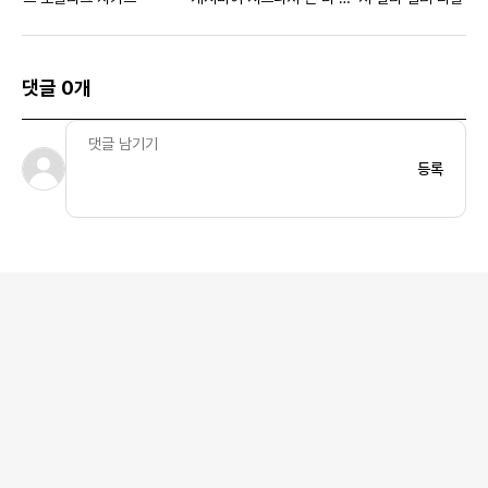
그레이 옐로우 우먼스
비어 자수
댓글 0개
등록