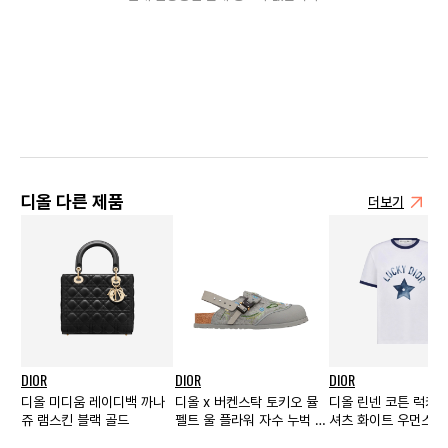
디올 다른 제품
더보기
DIOR
DIOR
DIOR
디올 미디움 레이디백 까나
디올 x 버켄스탁 토키오 뮬
디올 린넨 코튼 럭키 
쥬 램스킨 블랙 골드
펠트 울 플라워 자수 누벅 카
셔츠 화이트 우먼스
프스킨 그레이