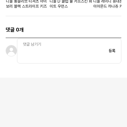
디올 롱슬리브 티셔츠 아이
디올 D 클럽 뮬 카프스킨 화
디올 레이디 휴대폰 홀
보리 블랙 스트라이프 키즈
이트 우먼스
이아몬드 까나쥬 카프
블랙
댓글 0개
등록