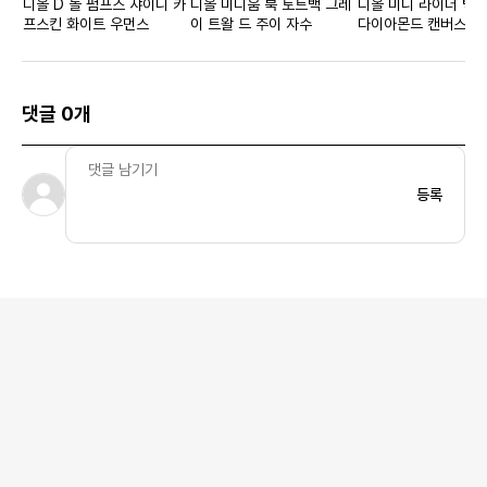
디올 D 돌 펌프스 샤이니 카
디올 미디움 북 토트백 그레
디올 미니 라이더 백팩
프스킨 화이트 우먼스
이 트왈 드 주이 자수
다이아몬드 캔버스 블
댓글 0개
등록