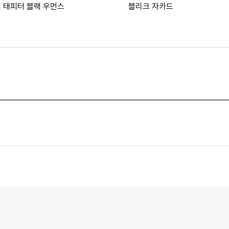
 태피터 블랙 우먼스
블리크 자카드