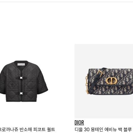
DIOR
크로까나쥬 반소매 피코트 퀼트
디올 30 몽테인 에비뉴 백 블루