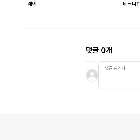
레이
테크니컬
댓글 0개