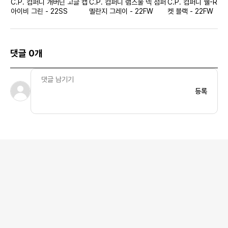
C.P. 컴퍼니 개버딘 고글 캡
C.P. 컴퍼니 램스울 넥 점퍼
C.P. 컴퍼니 쉘-R 후
아이비 그린 - 22SS
멜란지 그레이 - 22FW
켓 블랙 - 22FW
댓글 0개
등록