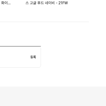
츠 화이트
스 고글 후드 네이비 - 21FW
등록