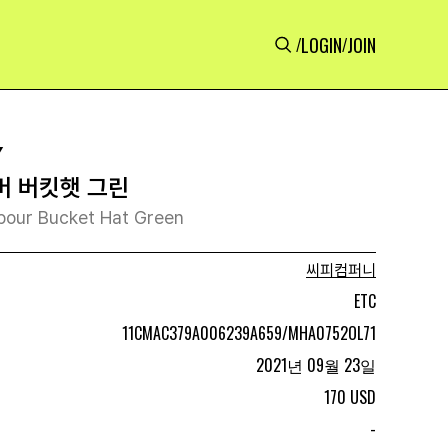
LOGIN
JOIN
/
/
Y
바버 버킷햇 그린
bour Bucket Hat Green
씨피컴퍼니
ETC
11CMAC379A006239A659/MHA0752OL71
2021년 09월 23일
170 USD
-