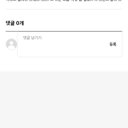
브론즈 그린 - 23SS
- 22FW
비 - 21SS
댓글 0개
등록