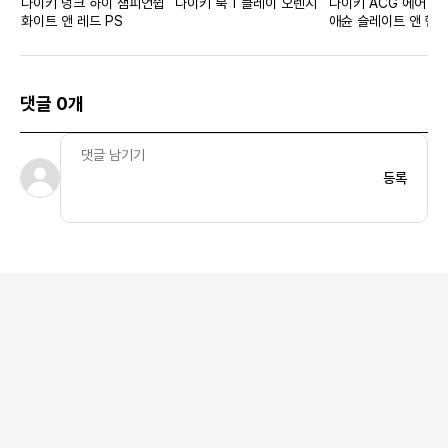
나이키 덩크 하이 챔피언쉽
나이키 북 1 클레이 오렌지
나이키 ACG 에어 데
화이트 앤 레드 PS
애슌 슬레이트 앤 헴
댓글 0개
등록