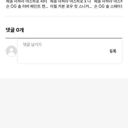
메종 미하라 야스히로 피터
메종 미하라 야스히로 x 나
메종 미하라 야스히로
슨 OG 솔 러버 페인트 캔버
이젤 카본 로우 컷 스니커즈
슨 OG 솔 스웨이드 x
스 로우탑 스니커즈 블랙 화
하드 워시 데님
스 로우컷 스니커즈 
이트
댓글 0개
등록