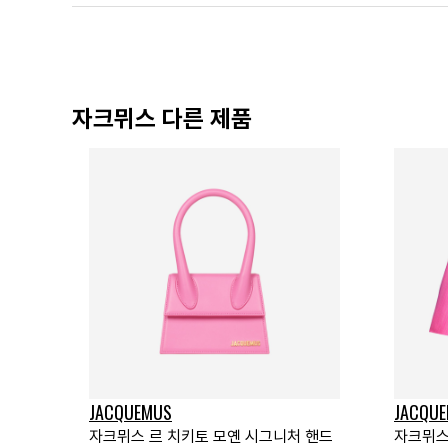
자크뮈스 다른 제품
JACQUEMUS
JACQU
자크뮈스 르 치키토 모옌 시그니처 핸드
자크뮈스