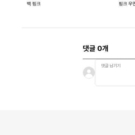
백 핑크
핑크 우
댓글 0개