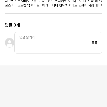
자크뮈스 르 밤비노 스몰 크
자크뮈스 르 치키토 시그니
자크뮈스 라 베스테 D
로스바디 스트랩 백 화이트
쳐 레더 미니 핸드백 화이트
스퀘어 자켓 베이지 
댓글 0개
등록