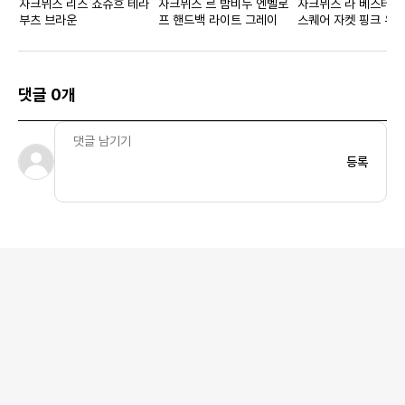
자크뮈스 리스 쇼슈흐 테라
자크뮈스 르 밤비누 엔벨로
자크뮈스 라 베스테 D
부츠 브라운
프 핸드백 라이트 그레이
스퀘어 자켓 핑크 우
댓글 0개
등록