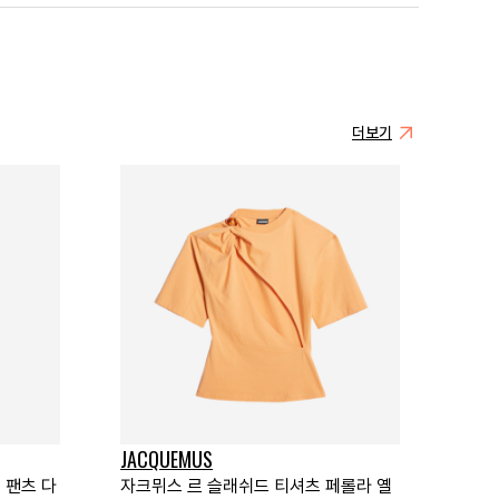
더보기
JACQUEMUS
 팬츠 다
자크뮈스 르 슬래쉬드 티셔츠 페롤라 옐