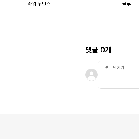
라워 우먼스
블루
댓글 0개