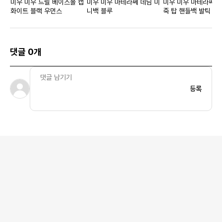
미우 미우 드릴 베이스볼 캡
미우 미우 마테라쎄 데님 미
미우 미우 마테라쎄 나
화이트 블랙 우먼스
니백 블루
죽 탑 핸들백 발틱 블
댓글 0개
등록