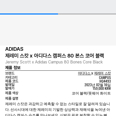
ADIDAS
제레미 스캇 x 아디다스 캠퍼스 80 본스 코어 블랙
Jeremy Scott x Adidas Campus 80 Bones Core Black
제품 정보
x
브랜드
아디다스
제레미 스캇
CAMPUS
카테고리
HQ4493
제품 코드
2023년 02월 16일
발매일
159,000 KRW
발매가
코어 블랙/풋웨어 화이트
제품 색상
제품 설명
제레미 스캇은 과감하고 예측할 수 없는 스타일로 잘 알려져 있습니
다. 선사시대에 대한 제레미의 기발한 상상력과 재해석을 녹여낸 아
디다스 캠퍼스 슈즈를 만나보세요. 신발끈 위로 부착할 수 있는 뼈