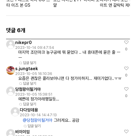
타 이즈 본 GS
얄
이트 앤 갈락틱 제이드
스
댓글 6개
nikepr0
2023-10-14 09:47:54
0
마지막 조던마크 농구공에 뭐 묻었다 .. 내 휴대폰에 묻은 줄 ㅡ
ㅡ
답글 달기
s.jungtaek
2023-10-05 16:10:36
0
요즘은 괜찮은 콜라보아니면 다 정가이하지... 재미가없다..ㅜㅠ
답글 달기
당첨왕이될거야
2023-10-05 15:38:51
0
예쁜데 정가아래행일듯…
답글 달기
다다잉데용
2023-10-14 14:47:13
@당첨왕이될거야
그러게요.. 공감
답글 달기
비이이임