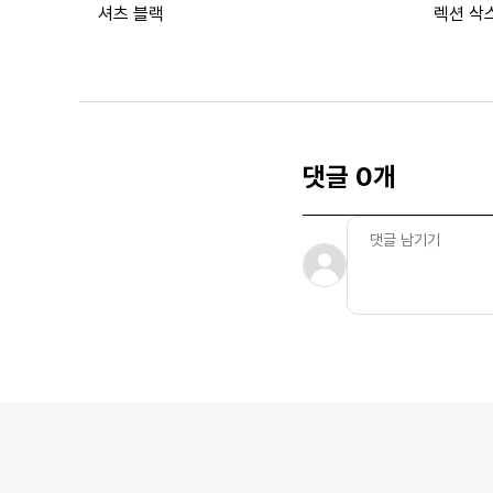
셔츠 블랙
렉션 삭
댓글 0개