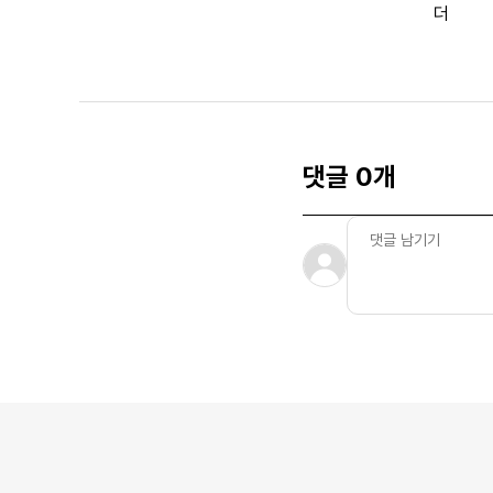
더
댓글 0개