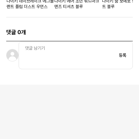
나이키 데이브레이크 에그플
나이키 에어 조던 워드마크
나이키 줌 보메로 5 
랜트 플럼 더스트 우먼스
맨즈 티셔츠 블루
트 블루
댓글 0개
등록