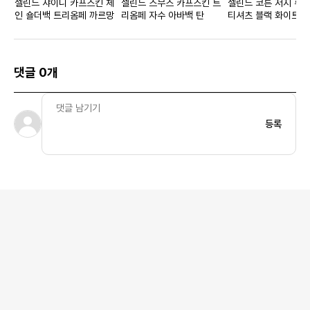
셀린느 샤이니 카프스킨 체
셀린느 스무스 카프스킨 트
셀린느 코튼 저지 루즈
인 숄더백 트리옴페 까르망
리옴페 자수 아바백 탄
티셔츠 블랙 화이트 
댓글 0개
등록