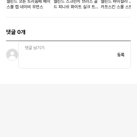
셀린느 코튼 트리옴페 베이
셀린느 스크런치 브라스 골
셀린느 바이컬러 그레
스볼 캡 네이비 우먼스
드 피니쉬 화이트 실크 트리
카프스킨 스몰 스트랩
옴페 카모 브레이슬릿 골드
데님 라이트 카멜
끄레 우먼스
댓글 0개
등록