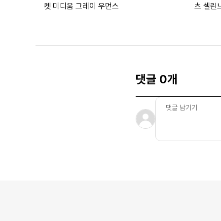
켓 미디움 그레이 우먼스
츠 셀린
화이트
댓글 0개