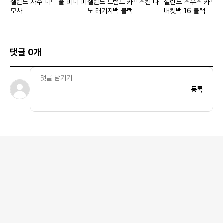
셀린느 자수 니트 울 비니 미
셀린느 드럼드 카프스킨 나
셀린느 스무스 카프스
모사
노 러기지백 블랙
버킷백 16 블랙
댓글 0개
등록