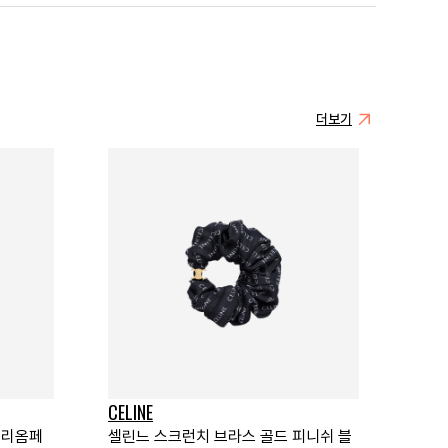
더보기
CELINE
트리옴페
셀린느 스크런치 브라스 골드 피니쉬 블