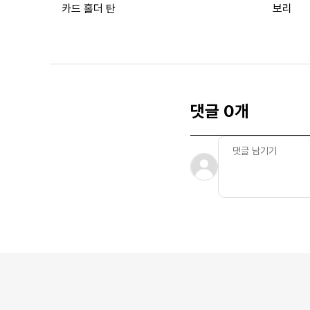
카드 홀더 탄
보리
댓글 0개