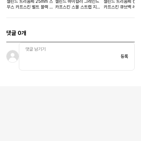
셀린느 트리옴페 25mm 스
셀린느 바이컬러 그레인드
셀린느 트리옴페 캔버
무스 카프스킨 벨트 블랙 골
카프스킨 스몰 스트랩 지갑
카프스킨 큐브백 레더
드 우먼스
아카시아 데저트
옴페 탄
댓글 0개
등록