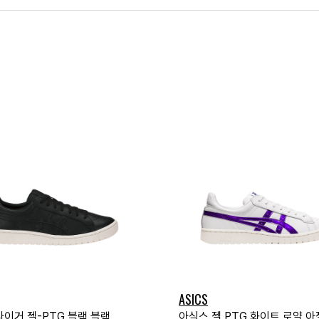
ASICS
타이거 젤-PTG 블랙 블랙
아식스 젤 PTG 화이트 로얄 아