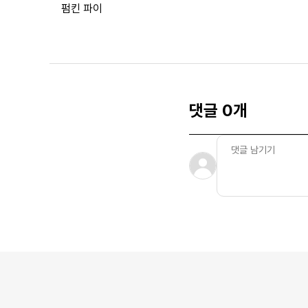
펌킨 파이
댓글 0개