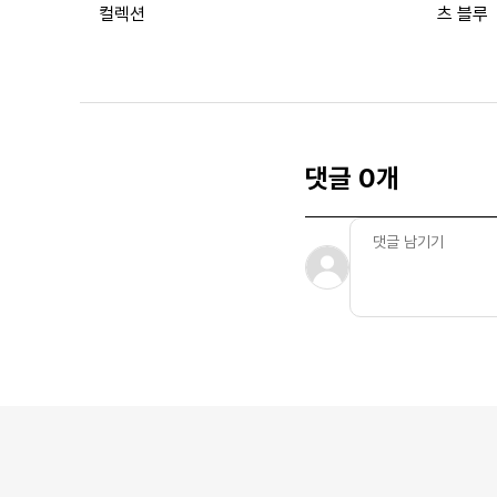
컬렉션
츠 블루
댓글 0개