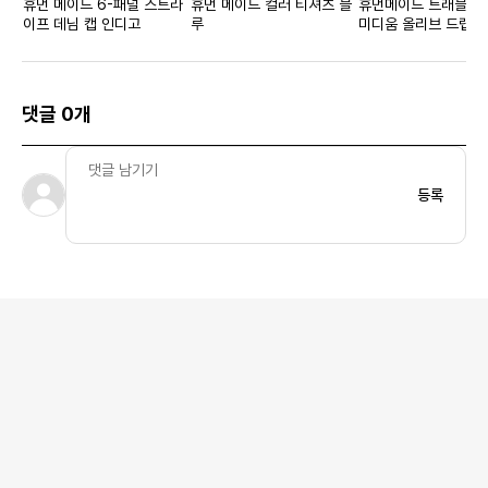
휴먼 메이드 6-패널 스트라
휴먼 메이드 컬러 티셔츠 블
휴먼메이드 트래블 케
이프 데님 캡 인디고
루
미디움 올리브 드랩
댓글 0개
등록