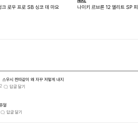
크 로우 프로 SB 싱코 데 마요
나이키 르브론 12 엘리트 SP 
스우시 찐따같이 왜 자꾸 저렇게 내지
2
답글 달기
쥬얼
답글 달기