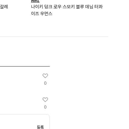
피갈레
나이키 덩크 로우 스모키 블루 데님 터콰
이즈 우먼스
0
0
등록