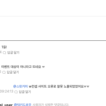
1등!
4
답글 달기
이벤트 대상이 아니라고 뜨네요 ㅠ
6
답글 달기
@스윗커피
w컨셉 사이트 오류로 잘못 노출되었었어요ㅠㅠ
09:24:13
답글 달기
l_user
@럭키드로우
사용자가 삭제한 댓글입니다.