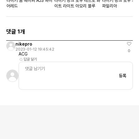
나이키 줌 베이퍼 AJ3 파이
나이키 덩크 로우 레트로 화
나이키 덩크 로우 시
어레드
이트 라이트 아모리 블루
파밀리아
댓글 1개
nikepro
2023-01-12 19:45:42
0
ACG
답글 달기
등록