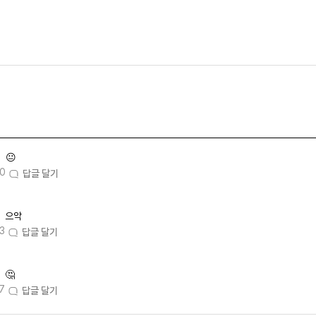
😐
40
답글 달기
으악
3
답글 달기
🤔
7
답글 달기