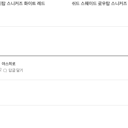
이탑 스니커즈 화이트 레드
쉬드 스웨이드 로우탑 스니커즈
야스히로
2
답글 달기