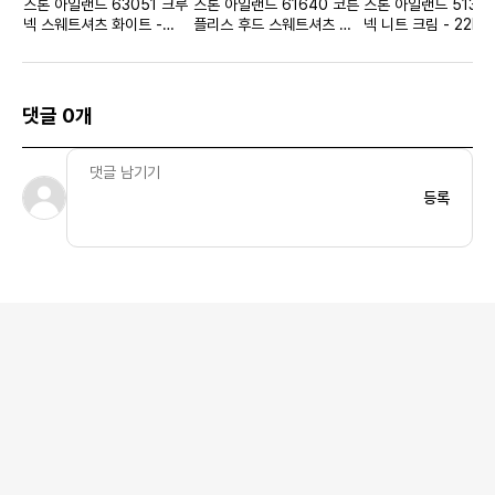
스톤 아일랜드 63051 크루
스톤 아일랜드 61640 코튼
스톤 아일랜드 513A
넥 스웨트셔츠 화이트 -
플리스 후드 스웨트셔츠 밀
넥 니트 크림 - 22FW
23SS
리터리 그린 - 22SS 키즈
댓글 0개
등록