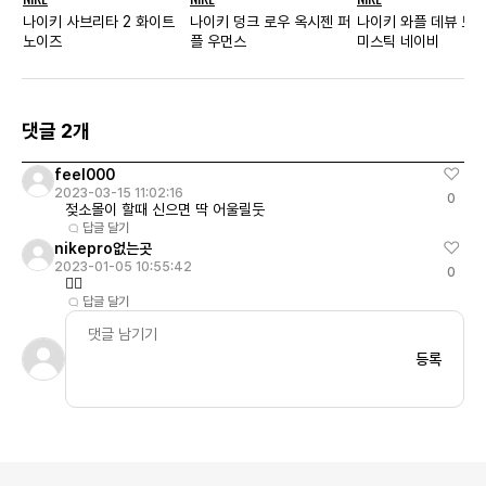
나이키 사브리타 2 화이트
나이키 덩크 로우 옥시젠 퍼
나이키 와플 데뷰 보더
노이즈
플 우먼스
미스틱 네이비
댓글 2개
feel000
2023-03-15 11:02:16
0
젖소몰이 할때 신으면 딱 어울릴둣
답글 달기
nikepro없는곳
2023-01-05 10:55:42
0
🙅‍♂️
답글 달기
등록