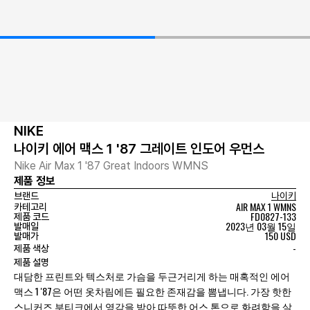
NIKE
나이키 에어 맥스 1 '87 그레이트 인도어 우먼스
Nike Air Max 1 '87 Great Indoors WMNS
제품 정보
브랜드
나이키
AIR MAX 1 WMNS
카테고리
FD0827-133
제품 코드
2023년 03월 15일
발매일
150 USD
발매가
-
제품 색상
제품 설명
대담한 프린트와 텍스처로 가슴을 두근거리게 하는 매혹적인 에어
맥스 1 '87은 어떤 옷차림에든 필요한 존재감을 뽐냅니다. 가장 핫한
스니커즈 부티크에서 영감을 받아 따뜻한 어스 톤으로 화려함을 살