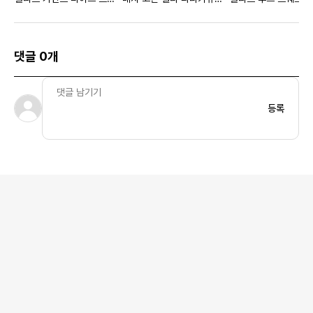
트셔츠 올리브 - 23SS
가먼트 다이드 카고 버뮤다
이비 블루 - 21FW 
쇼츠 화이트 - 22SS
댓글 0개
등록