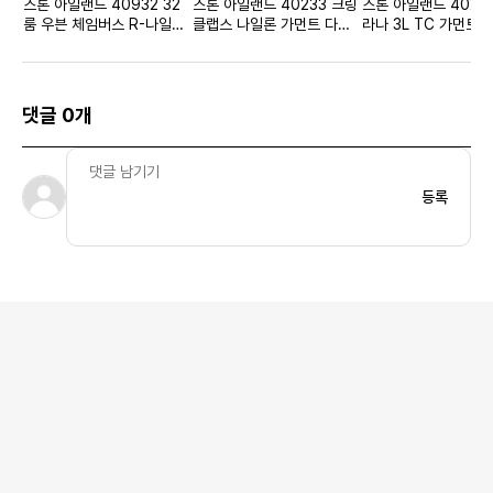
스톤 아일랜드 40932 32
스톤 아일랜드 40233 크링
스톤 아일랜드 4022
룸 우븐 체임버스 R-나일론
클랩스 나일론 가먼트 다이
라나 3L TC 가먼트 
다운-TC 후드 다운 자켓 블
드 후드 블루종 시클라멘 -
후드 자켓 시클라멘 - 
랙 - 22FW 키즈
22SS 키즈
댓글 0개
등록